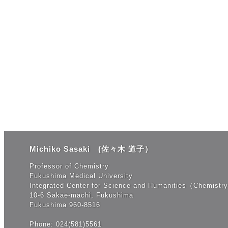
Michiko Sasaki (佐々木 道子）
Professor of Chemistry
Fukushima Medical University
Integrated Center for Science and Humanities（Chemistr
10-6 Sakae-machi, Fukushima
Fukushima 960-8516
Phone: 024(581)5561